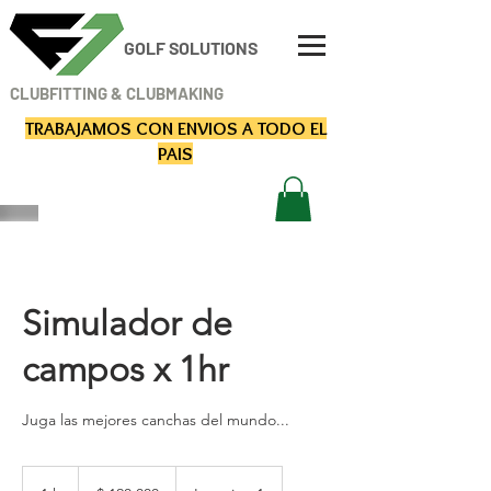
GOLF SOLUTIONS
CLUBFITTING & CLUBMAKING
TRABAJAMOS CON ENVIOS
A TODO EL
PAIS
RESERVÁ TU TURNO
Simulador de
campos x 1hr
Juga las mejores canchas del mundo...
120.000
pesos