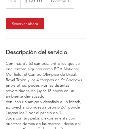
1 h
1
$ 120.000
Location 1
argentinos
Reservar ahora
Descripción del servicio
Con mas de 60 campos, entre los que se
encuentran algunos como PGA National,
Muirfield, el Campo Olimpico de Brasil,
Royal Troon y los 4 campos de St Andrews
entre otros, podes vivir las distintas
adversidades de jugar 18 hoyos en un
ambiente climatizado.
Veni con un amigo y desafialo a un Match,
aprovechando nuestra promo 2x1 donde
juegan los 2 por el precio de 1.
Juga con tus palos o experimenta con
nuestros demos de las marcas lideres del
mercado (Srixon, Taylormade, Ping,